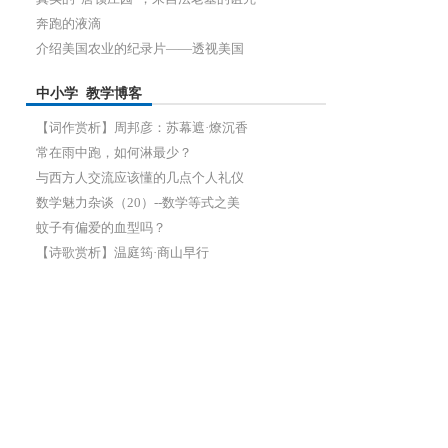
奔跑的液滴
网
介绍美国农业的纪录片——透视美国
中小学 教学博客
【词作赏析】周邦彦：苏幕遮·燎沉香
常在雨中跑，如何淋最少？
与西方人交流应该懂的几点个人礼仪
数学魅力杂谈（20）--数学等式之美
蚊子有偏爱的血型吗？
【诗歌赏析】温庭筠·商山早行