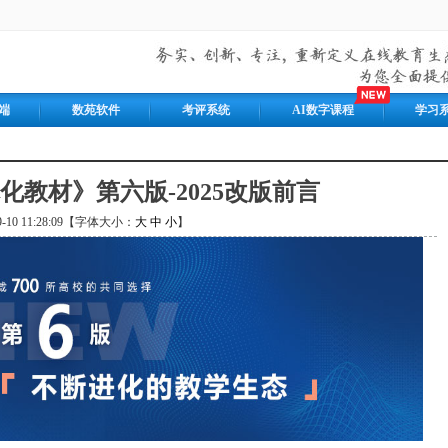
端
数苑软件
考评系统
AI数字课程
学习
化教材》第六版-2025改版前言
09-10 11:28:09【字体大小：
大
中
小
】