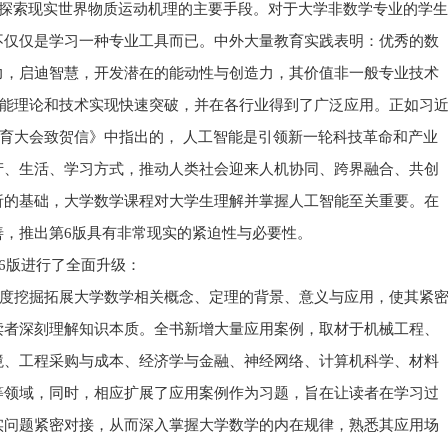
索现实世界物质运动机理的主要手段。对于大学非数学专业的学生
不仅仅是学习一种专业工具而已。中外大量教育实践表明：优秀的数
力，启迪智慧，开发潜在的能动性与创造力，其价值非一般专业技术
工智能理论和技术实现快速突破，并在各行业得到了广泛应用。正如习
与教育大会致贺信》中指出的， 人工智能是引领新一轮科技革命和产业
产、生活、学习方式，推动人类社会迎来人机协同、跨界融合、共创
析的基础，大学数学课程对大学生理解并掌握人工智能至关重要。在
善，推出第6版具有非常现实的紧迫性与必要性。
6版进行了全面升级：
深度挖掘拓展大学数学相关概念、定理的背景、意义与应用，使其紧
读者深刻理解知识本质。全书新增大量应用案例，取材于机械工程、
境、工程采购与成本、经济学与金融、神经网络、计算机科学、材料
等领域，同时，相应扩展了应用案例作为习题，旨在让读者在学习过
实问题紧密对接，从而深入掌握大学数学的内在规律，熟悉其应用场