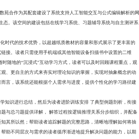
与数苑合作为其配套建设了系统支持人工智能交互与公式编辑解析的
习生态。该空间的建设包括在线学习系统、习题辅导系统与自主测评系
字化时代的技术优势，以超越纸质教材的容量和形式展示了更丰富的
式链接。读者只需使用手机端或其他智能设备扫描书中设置的二维
随时随地的“沉浸式”互动学习方式，读者可以及时回顾课程重点，观
直观、更自主的方式来夯实对理论知识的掌握，实现对抽象概念的动
者而言，该系统还能根据个人需求与进度，提供个性化的学习路径建
学知识进行总结，然后为读者进阶训练安排 了典型例题剖析，衔接
题与总习题提供详解， 解答过程按逻辑推理关系分步组织，并配备
还知其所以然；帮助读者追踪解题的完整思路，清晰地理解如何将抽
；帮助不同层次与需求的读者循序渐进地提升解决问题的能力，以期