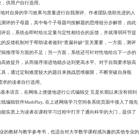
块，供用户自行选用。
随地对自身的学习效果与质量进行自我测评。作者团队借助先进的人
线测评的子母题，其中每个子母题均按解题的思维链分步解答，由此
测评后，系统会即时给出定量与定性相结合的反馈，并就薄弱环节提
的反馈机制对于帮助读者做到“查漏补缺”至关重要，一方面，测评
逻辑推理等方面的不足；另一方面，系统还可针对性地给出下一步的
内高效提升，从而循序渐进地稳步达到更高水平。对于自我要求较高
工具，通过定制难度较大的题目来挑战思维极限，不断突破自身瓶
需求的读者自行选用。
学的基本语言，在网络上便捷地进行公式编辑交 互是长期以来没有得到
编辑软件MathPlay, 在上述网络学习空间各系统页面中接入了领先
该功能实质上为读者在课程学习过程中打开了通向科学的大门，提供了
的教材与教学参考书，也适合对大学数学课程感兴趣的其他专业的