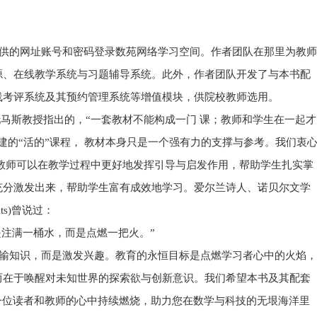
的网址账号和密码登录数苑网络学习空间。作者团队在那里为教师
源、在线教学系统与习题辅导系统。此外，作者团队开发了与本书配
线考评系统及其预约管理系统等增值模块，供院校教师选用。
托马斯教授指出的，“一套教材不能构成一门 课；教师和学生在一起才
建的“活的”课程， 教材本身只是一个强有力的支撑与参考。我们衷
教师可以在教学过程中更好地发挥引导与启发作用，帮助学生扎实掌
充分激发出来，帮助学生富有成效地学习。爱尔兰诗人、诺贝尔文学
eats)曾说过：
是注满一桶水，而是点燃一把火。”
知识，而是激发兴趣。教育的永恒目标是点燃学习者心中的火焰，
而在于唤醒对未知世界的探索欲与创新意识。我们希望本书及其配套
一位读者和教师的心中持续燃烧，助力您在数学与科技的无垠海洋里