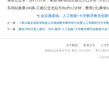
乘坐公交车：步行151米，乘游5路-邵伯古镇北入口方向（约21
车同站换乘280路-江都公交北站方向(约12分钟，费用2元)乘
会议邀请函：人工智能+大学数学教学创新研讨
上一条：
《第24届全国高等院校公共基础数学教学研讨会暨人工智能时代大学数学
下一条：
聚焦AI时代育人新径：2026·扬州“人工智能+大学数学教学创新研讨会
关于数苑
联系方式
人才
增值电信业务许可证 粤B2-20181089 |
粤ICP备09
Copyrig