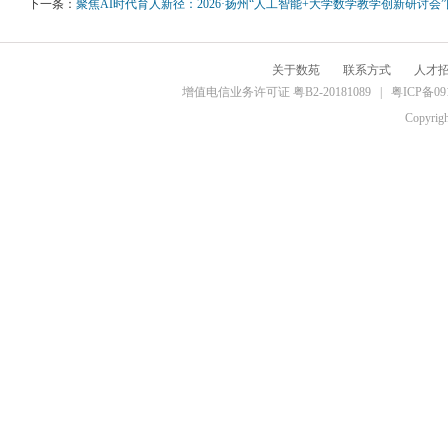
下一条：
聚焦AI时代育人新径：2026·扬州“人工智能+大学数学教学创新研讨会
关于数苑
联系方式
人才
增值电信业务许可证 粤B2-20181089 |
粤ICP备09
Copyrig